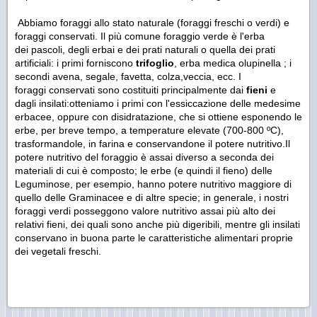
Abbiamo foraggi allo stato naturale (foraggi freschi o verdi) e
foraggi conservati. Il più comune foraggio verde è l'erba
dei pascoli, degli erbai e dei prati naturali o quella dei prati
artificiali: i primi forniscono
trifoglio
, erba medica olupinella ; i
secondi avena, segale, favetta, colza,veccia, ecc. I
foraggi conservati sono costituiti principalmente dai
fieni
e
dagli insilati:otteniamo i primi con l'essiccazione delle medesime
erbacee, oppure con disidratazione, che si ottiene esponendo le
erbe, per breve tempo, a temperature elevate (700-800 ºC),
trasformandole, in farina e conservandone il potere nutritivo.Il
potere nutritivo del foraggio è assai diverso a seconda dei
materiali di cui è composto; le erbe (e quindi il fieno) delle
Leguminose, per esempio, hanno potere nutritivo maggiore di
quello delle Graminacee e di altre specie; in generale, i nostri
foraggi verdi posseggono valore nutritivo assai più alto dei
relativi fieni, dei quali sono anche più digeribili, mentre gli insilati
conservano in buona parte le caratteristiche alimentari proprie
dei vegetali freschi.