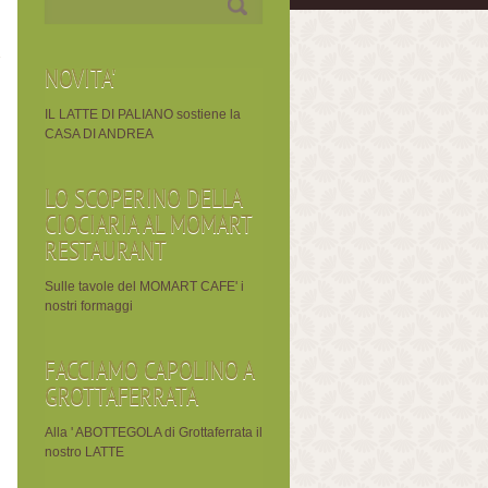
NOVITA'
IL LATTE DI PALIANO sostiene la
CASA DI ANDREA
LO SCOPERINO DELLA
CIOCIARIA AL MOMART
RESTAURANT
Sulle tavole del MOMART CAFE' i
nostri formaggi
FACCIAMO CAPOLINO A
GROTTAFERRATA
Alla ' ABOTTEGOLA di Grottaferrata il
nostro LATTE